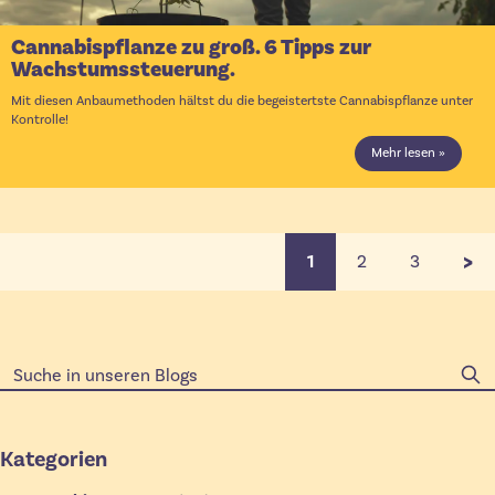
Cannabispflanze zu groß. 6 Tipps zur
Wachstumssteuerung.
Mit diesen Anbaumethoden hältst du die begeistertste Cannabispflanze unter
Kontrolle!
Mehr lesen »
>
1
2
3
Sie lesen gerade die Seit
Seite
Seite
Kategorien