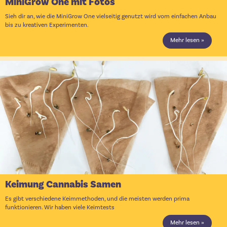
MiniGrow One mit Fotos
Sieh dir an, wie die MiniGrow One vielseitig genutzt wird vom einfachen Anbau
bis zu kreativen Experimenten.
Mehr lesen »
Keimung Cannabis Samen
Es gibt verschiedene Keimmethoden, und die meisten werden prima
funktionieren. Wir haben viele Keimtests
Mehr lesen »