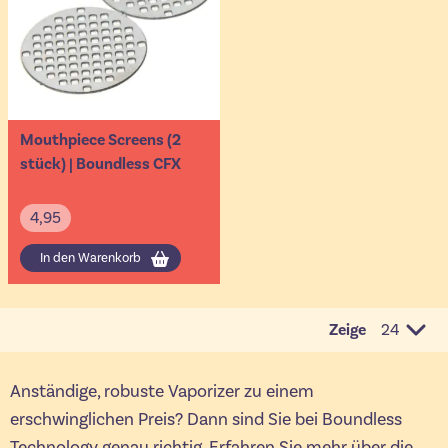
Mouthpiece Screens (2
stück) | Boundless CFX
4,95
In den Warenkorb
Zeige
pro Seit
Anständige, robuste Vaporizer zu einem
erschwinglichen Preis? Dann sind Sie bei Boundless
Technology genau richtig. Erfahren Sie mehr über die