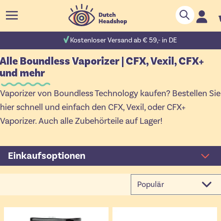
Zum Inhalt springen
Suche
C
 Bewertungen
Kostenloser Versand ab € 59,- in DE
Alle Boundless Vaporizer | CFX, Vexil, CFX+
und mehr
Vaporizer von Boundless Technology kaufen? Bestellen Sie
hier schnell und einfach den CFX, Vexil, oder CFX+
Vaporizer. Auch alle Zubehörteile auf Lager!
Einkaufsoptionen