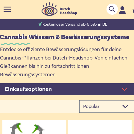
Zum Inhalt springen
Suche
C
 Bewertungen
Kostenloser Versand ab € 59,- in DE
Cannabis Wässern & Bewässerungssysteme
Entdecke effiziente Bewässerungslösungen für deine
Cannabis-Pflanzen bei Dutch-Headshop. Von einfachen
Gießkannen bis hin zu fortschrittlichen
Bewässerungssystemen.
Einkaufsoptionen