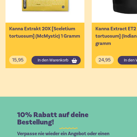
Kanna Extrakt 20X [Sceletium
Kanna Extract ET2
tortuosum] (McMystic) 1 Gramm
tortuosum] (Indian 
gramm
15,95
24,95
In den Warenkorb
In den
10% Rabatt auf deine
Bestellung!
Verpasse nie wieder ein Angebot oder einen