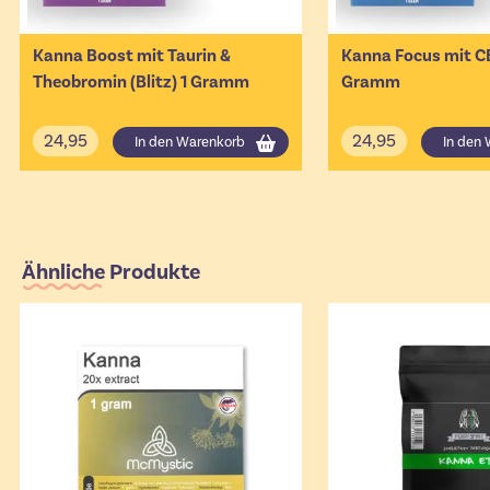
Kanna Boost mit Taurin &
Kanna Focus mit CB
Theobromin (Blitz) 1 Gramm
Gramm
24,95
24,95
In den Warenkorb
In den
Ähnliche Produkte