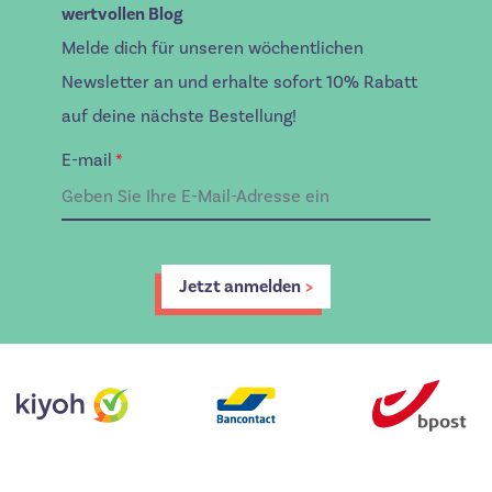
wertvollen Blog
Melde dich für unseren wöchentlichen
Newsletter an und erhalte sofort 10% Rabatt
auf deine nächste Bestellung!
E-mail
*
Jetzt anmelden
>