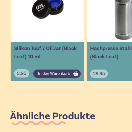
Silikon Topf / Oil Jar (Black
Hashpresse Stahl 
Leaf) 10 ml
(Black Leaf)
2,95
29,95
In den Warenkorb
Ähnliche Produkte