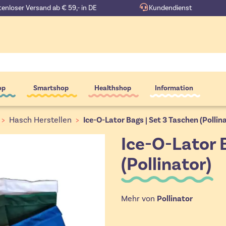
enloser Versand ab € 59,- in DE
Kundendienst
op
Smartshop
Healthshop
Information
>
Hasch Herstellen
>
Ice-O-Lator Bags | Set 3 Taschen (Pollin
Ice-O-Lator 
(Pollinator)
Mehr von
Pollinator