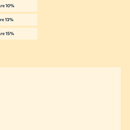
re
10
%
re
13
%
re
15
%