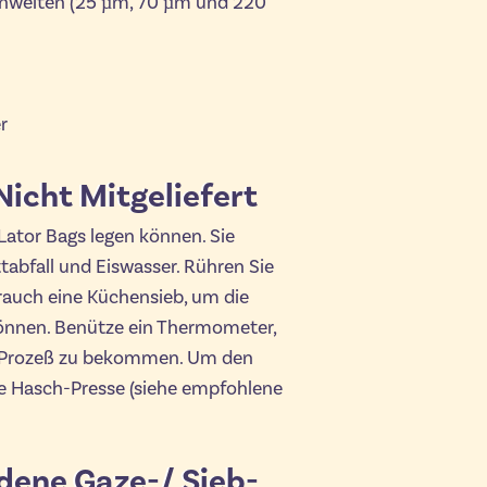
enweiten (25 µm, 70 µm und 220
r
icht Mitgeliefert
-Lator Bags legen können. Sie
abfall und Eiswasser. Rühren Sie
rauch eine Küchensieb, um die
 können. Benütze ein Thermometer,
r Prozeß zu bekommen. Um den
e Hasch-Presse (siehe empfohlene
dene Gaze-/ Sieb-