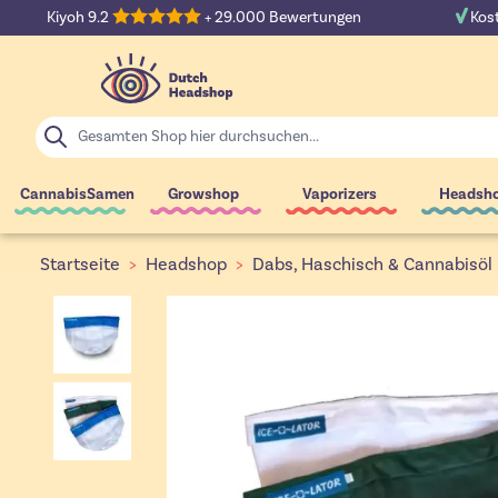
Zum Inhalt springen
Kiyoh 9.2
+ 29.000 Bewertungen
Kost
Suche
CannabisSamen
Growshop
Vaporizers
Headsh
Startseite
>
Headshop
>
Dabs, Haschisch & Cannabisöl