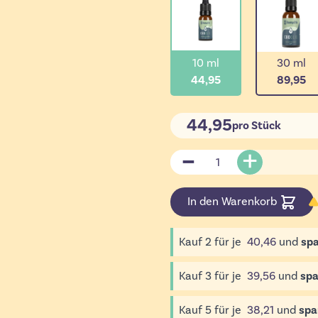
10 ml
30 ml
44,95
89,95
44,95
pro Stück
Menge
In den Warenkorb
Kauf
2
für je
40,46
und
spa
Kauf
3
für je
39,56
und
spa
Kauf
5
für je
38,21
und
spa