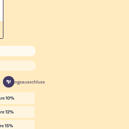
Haftungsausschluss
re
10
%
re
12
%
re
15
%