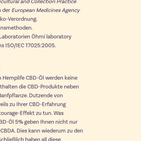
cultural and Collection Practice
 der
European Medicines Agency
Öko-Verordnung.
onsmethoden.
en Laboratorien Öhmi laboratory
ns ISO/IEC 17025:2005.
)
 Hemplife CBD-Öl werden keine
nthalten die CBD-Produkte neben
Hanfpflanze. Dutzende von
eils zu Ihrer CBD-Erfahrung
tourage-Effekt zu tun. Was
CBD-Öl 5% geben Ihnen nicht nur
n CBDA. Dies kann wiederum zu den
hließlich haben all diese