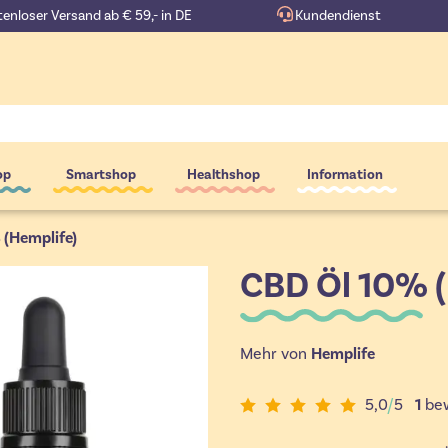
enloser Versand ab € 59,- in DE
Kundendienst
op
Smartshop
Healthshop
Information
 (Hemplife)
CBD Öl 10% (
Mehr von
Hemplife
5,0
/
5
1
bew