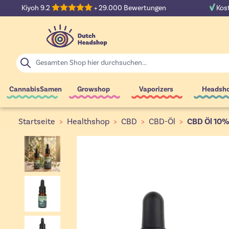
Zum Inhalt springen
Kiyoh 9.2
+ 29.000 Bewertungen
Kost
Suche
CannabisSamen
Growshop
Vaporizers
Headsh
Startseite
>
Healthshop
>
CBD
>
CBD-Öl
>
CBD Öl 10%