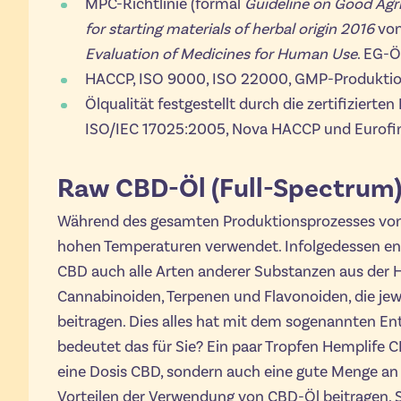
MPC-Richtlinie (formal
Guideline on Good Agri
for starting materials of herbal origin 2016
von
Evaluation of Medicines for Human Use
. EG-
HACCP, ISO 9000, ISO 22000, GMP-Produkti
Ölqualität festgestellt durch die zertifiziert
ISO/IEC 17025:2005, Nova HACCP und Eurofi
Raw CBD-Öl (Full-Spectrum
Während des gesamten Produktionsprozesses von
hohen Temperaturen verwendet. Infolgedessen e
CBD auch alle Arten anderer Substanzen aus der 
Cannabinoiden, Terpenen und Flavonoiden, die jew
beitragen. Dies alles hat mit dem sogenannten En
bedeutet das für Sie? Ein paar Tropfen Hemplife 
eine Dosis CBD, sondern auch eine gute Menge a
Vorteilen der Verwendung von CBD-Öl beitragen. Sc