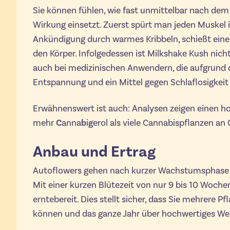
Sie können fühlen, wie fast unmittelbar nach de
Wirkung einsetzt. Zuerst spürt man jeden Muskel i
Ankündigung durch warmes Kribbeln, schießt eine
den Körper. Infolgedessen ist Milkshake Kush nicht
auch bei medizinischen Anwendern, die aufgrund d
Entspannung und ein Mittel gegen Schlaflosigkei
Erwähnenswert ist auch: Analysen zeigen einen h
mehr
C
anna
b
i
g
erol als viele Cannabispflanzen an
Anbau und Ertrag
Autoflowers gehen nach kurzer Wachstumsphase n
Mit einer kurzen Blütezeit von nur 9 bis 10 Woche
erntebereit. Dies stellt sicher, dass Sie mehrere Pf
können und das ganze Jahr über hochwertiges We