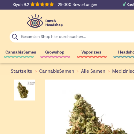
Zum Inhalt springen
Kiyoh 9.2
+ 29.000 Bewertungen
Kost
Suche
CannabisSamen
Growshop
Vaporizers
Headsh
Startseite
>
CannabisSamen
>
Alle Samen
>
Medizinis