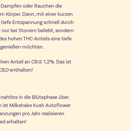
m Dampfen oder Rauchen die
m Körper. Dann, mit einer kurzen
 tiefe Entspannung schnell durch
 nur bei Stonern beliebt, sondern
es hohen THC-Anteils eine tiefe
t genießen möchten.
ohen Anteil an CB
G
: 1,2%. Das ist
 CB
D
enthalten!
ahtlos in die Blütephase über.
n ist Milkshake Kush Autoflower
lanzungen pro Jahr realisieren
ed erhalten!