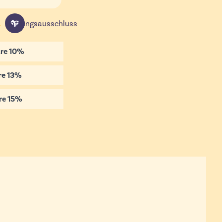
Haftungsausschluss
re
10
%
re
13
%
re
15
%