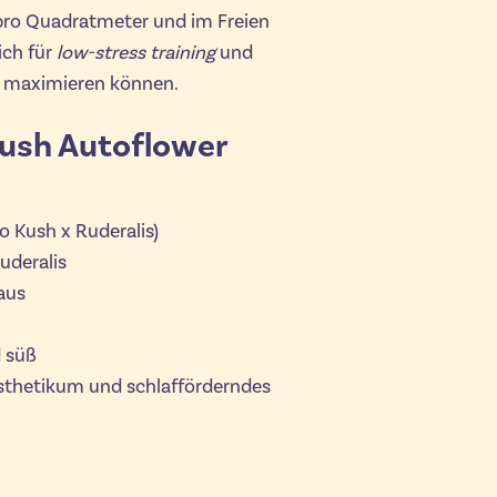
ro Quadratmeter und im Freien
ich für
low-stress training
und
e maximieren können.
Kush Autoflower
 Kush x Ruderalis)
uderalis
aus
 süß
sthetikum und schlafförderndes