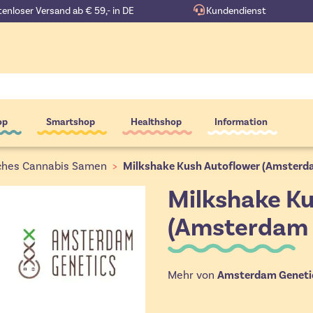
enloser Versand ab € 59,- in DE
Kundendienst
op
Smartshop
Healthshop
Information
ches Cannabis Samen
>
Milkshake Kush Autoflower (Amsterd
Milkshake K
(Amsterdam 
Mehr von
Amsterdam Geneti