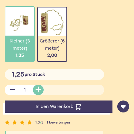
Kleiner (3
Größerer (6
meter)
meter)
1,25
2,00
1,25
pro Stück
Menge
In den Warenkorb
4,0
/
5
1
bewertungen