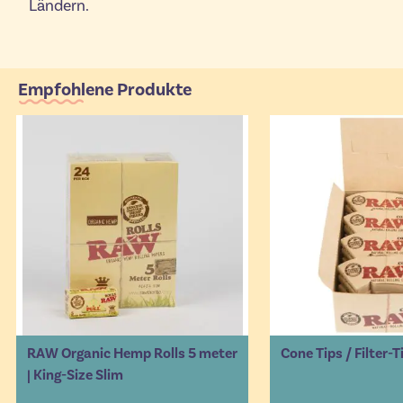
Ländern.
Empfohlene Produkte
RAW Organic Hemp Rolls 5 meter
Cone Tips / Filter-
| King-Size Slim